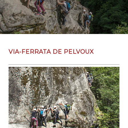
Canyon Découverte
Canyon Sportif
VIA FERRATA
Découvrir l'activité
Se perfectionner
VIA-FERRATA DE PELVOUX
ESCALADE
EAU VIVE
SEMINAIRES & COLLECTIVITÉS
A PROPOS
CONTACT