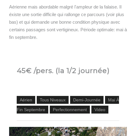
Aérienne mais abordable malgré l'ampleur de la falaise. Il
éxiste une sortie difficile qui rallonge ce parcours (voir plus
bas) et qui demande une bonne condition physique avec
certains passages sont vertigineux. Période optimale: mai à
fin septembre.
45€ /pers. (la 1/2 journée)
Aérien
Tous Niveaux
Demi-Journée
Mai À
Fin Septembre
Perfectionnement
Video