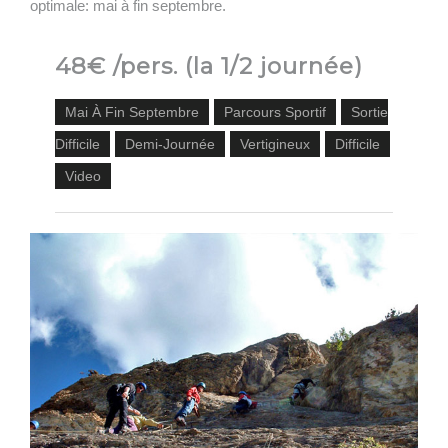
optimale: mai à fin septembre.
48€ /pers. (la 1/2 journée)
Mai À Fin Septembre
Parcours Sportif
Sortie
Difficile
Demi-Journée
Vertigineux
Difficile
Video