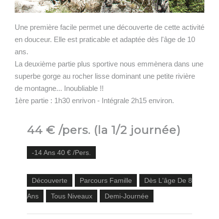
Une première facile permet une découverte de cette activité
en douceur. Elle est praticable et adaptée dès l'âge de 10
ans.
La deuxième partie plus sportive nous emmènera dans une
superbe gorge au rocher lisse dominant une petite rivière
de montagne... Inoubliable !!
1ère partie : 1h30 enrivon - Intégrale 2h15 environ.
44 € /pers. (la 1/2 journée)
-14 Ans 40 € /pers.
Découverte
Parcours Famille
Dès L'âge De 8
Ans
Tous Niveaux
Demi-Journée